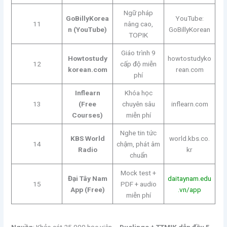
Ngữ pháp
GoBillyKorea
YouTube:
11
nâng cao,
n (YouTube)
GoBillyKorean
TOPIK
Giáo trình 9
Howtostudy
howtostudyko
12
cấp độ miễn
korean.com
rean.com
phí
Inflearn
Khóa học
13
(Free
chuyên sâu
inflearn.com
Courses)
miễn phí
Nghe tin tức
KBS World
world.kbs.co.
14
chậm, phát âm
Radio
kr
chuẩn
Mock test +
Đại Tây Nam
daitaynam.edu
15
PDF + audio
App (Free)
.vn/app
miễn phí
Nguồn
: Khảo sát 25.000 học viên –
Duolingo + TTMIK dẫn đầu 5