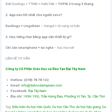
Có!
Duolingo + TTMIK + HelloTalk =
TOPIK 2 trong 3 tháng
.
2. App nào tốt nhất cho người zero?
Duolingo + LingoDeer
– Hangul + từ vựng cơ bản.
3. Học tiếng Hàn bằng app cần thiết bị gì?
Chỉ cần smartphone + tai nghe
– học mọi nơi!
LIÊN HỆ TƯ VẤN
Công ty Cổ Phần Giáo Dục và Đào Tạo Đại Tây Nam
Hotline:
(078) 78 78 122
Email:
info@duhocdaitaynam.com
Facebook:
Đại Tây Nam
Địa chỉ:
193K-193L Trần Hưng Đạo, Phường Vị Tân, Tp. Cần Thơ
Tag:
Điều kiện du học Hàn Quốc
, 
Du học Cần Thơ
, 
du học hậu giang
, 
Du