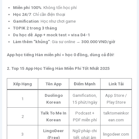
Miễn phí 100%
: Không tốn học phí
Học 24/7
: Chỉ cần điện thoại
Gamification
: Học như chơi game
TOPIK 2 trong 3 tháng
Du học dễ
:
App + mock test = visa D4-1
Làm thêm “khủng”
: Gia sư online →
300.000 VND/giờ
App học tiếng Hàn miễn phí = học 0 đồng, dùng cả đời
!
2. Top 15 App Học Tiếng Hàn Miễn Phí Tốt Nhất 2025
Xếp Hạng
Tên App
Điểm Mạnh
Link Tải
Duolingo
Gamification,
App Store /
1
Korean
15 phút/ngày
Play Store
Talk To Me In
Podcast +
talktomeinkor
2
Korean
PDF miễn phí
ean.com
LingoDeer
Ngữ pháp chi
3
lingodeer.com
(Free)
tiết, phát âm