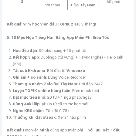
3
60 phút
hội thoại
+ Đại Tây Nam
Kết quả
:
91% học viên đậu TOPIK 2
sau 3 tháng!
5. 10 Mẹo Học Tiếng Hàn Bằng App Miễn Phí Siêu Tốc
Học đều đặn
: 30 phút sáng + 15 phút tối
Kết hợp 3 app
: Duolingo (từ vựng) + TTMIK (nghe) + HelloTalk
(nói)
Tắt sub K-drama
: Bắt đầu từ
Vincenzo
Ghi âm + so sánh
: Dùng Voice Recorder
Tham gia nhóm Zalo Đại Tây Nam
: Hỏi đáp 24/7
Luyện TOPIK online hàng tuần
: Free mock test
Đặt mục tiêu nhỏ
: 20 từ + 1 ngữ pháp/ngày
Dùng Anki lặp lại
: Ôn từ cũ trước học mới
Nghe KBS chậm
: Tốc độ 0.75x
Thưởng khi đạt streak
: Xem 1 tập phim
Kết quả
: Học viên
Minh
dùng app miễn phí –
nói lưu loát + đậu