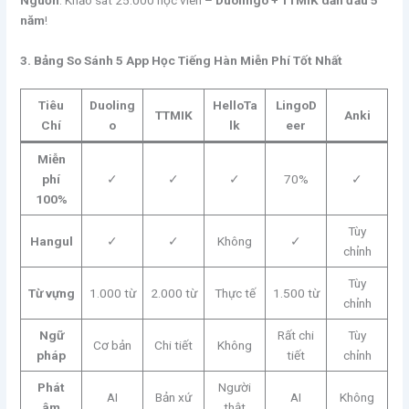
năm
!
3. Bảng So Sánh 5 App Học Tiếng Hàn Miễn Phí Tốt Nhất
Tiêu
Duoling
HelloTa
LingoD
TTMIK
Anki
Chí
o
lk
eer
Miễn
phí
✓
✓
✓
70%
✓
100%
Tùy
Hangul
✓
✓
Không
✓
chỉnh
Tùy
Từ vựng
1.000 từ
2.000 từ
Thực tế
1.500 từ
chỉnh
Ngữ
Rất chi
Tùy
Cơ bản
Chi tiết
Không
pháp
tiết
chỉnh
Phát
Người
AI
Bản xứ
AI
Không
âm
thật