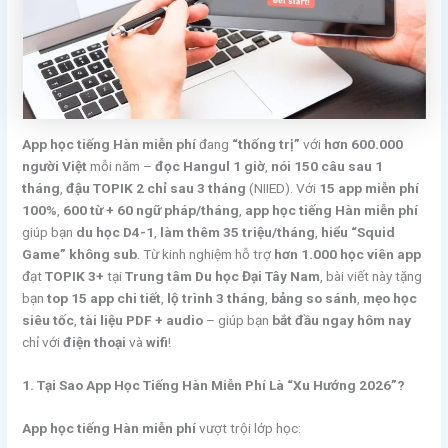
App học tiếng Hàn miễn phí
đang
“thống trị”
với
hơn 600.000
người Việt
mỗi năm –
đọc Hangul 1 giờ
,
nói 150 câu sau 1
tháng
,
đậu TOPIK 2 chỉ sau 3 tháng
(NIIED). Với
15 app miễn phí
100%
,
600 từ + 60 ngữ pháp/tháng
,
app học tiếng Hàn miễn phí
giúp bạn
du học D4-1
,
làm thêm 35 triệu/tháng
,
hiểu “Squid
Game” không sub
. Từ kinh nghiệm hỗ trợ
hơn 1.000 học viên app
đạt
TOPIK 3+
tại
Trung tâm Du học Đại Tây Nam
, bài viết này tặng
bạn
top 15 app chi tiết
,
lộ trình 3 tháng
,
bảng so sánh
,
mẹo học
siêu tốc
,
tài liệu PDF + audio
– giúp bạn
bắt đầu ngay hôm nay
chỉ với
điện thoại
và
wifi
!
1. Tại Sao App Học Tiếng Hàn Miễn Phí Là “Xu Hướng 2026”?
App học tiếng Hàn miễn phí
vượt trội lớp học: