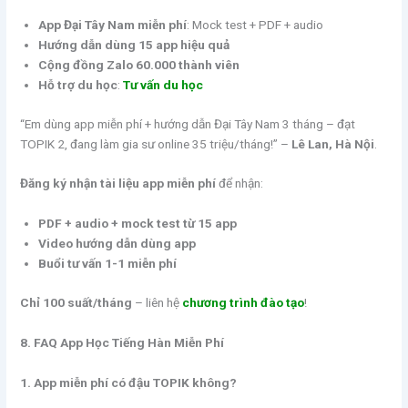
App Đại Tây Nam miễn phí
: Mock test + PDF + audio
Hướng dẫn dùng 15 app hiệu quả
Cộng đồng Zalo 60.000 thành viên
Hỗ trợ du học
:
Tư vấn du học
“Em dùng app miễn phí + hướng dẫn Đại Tây Nam 3 tháng – đạt
TOPIK 2, đang làm gia sư online 35 triệu/tháng!” –
Lê Lan, Hà Nội
.
Đăng ký nhận tài liệu app miễn phí
để nhận:
PDF + audio + mock test từ 15 app
Video hướng dẫn dùng app
Buổi tư vấn 1-1 miễn phí
Chỉ 100 suất/tháng
– liên hệ
chương trình đào tạo
!
8. FAQ App Học Tiếng Hàn Miễn Phí
1. App miễn phí có đậu TOPIK không?