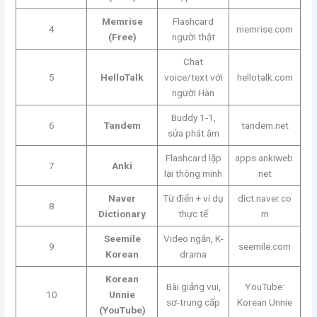
Memrise
Flashcard
4
memrise.com
(Free)
người thật
Chat
5
HelloTalk
voice/text với
hellotalk.com
người Hàn
Buddy 1-1,
6
Tandem
tandem.net
sửa phát âm
Flashcard lặp
apps.ankiweb.
7
Anki
lại thông minh
net
Naver
Từ điển + ví dụ
dict.naver.co
8
Dictionary
thực tế
m
Seemile
Video ngắn, K-
9
seemile.com
Korean
drama
Korean
Bài giảng vui,
YouTube:
10
Unnie
sơ-trung cấp
Korean Unnie
(YouTube)