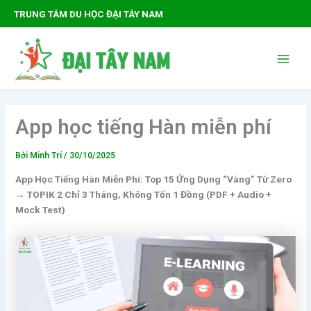
Nhảy
TRUNG TÂM DU HỌC ĐẠI TÂY NAM
tới
nội
Main
dung
Men
App học tiếng Hàn miễn phí
Bởi
Minh Trí
/
30/10/2025
App Học Tiếng Hàn Miễn Phí: Top 15 Ứng Dụng “Vàng” Từ Zero
→ TOPIK 2 Chỉ 3 Tháng, Không Tốn 1 Đồng (PDF + Audio +
Mock Test)