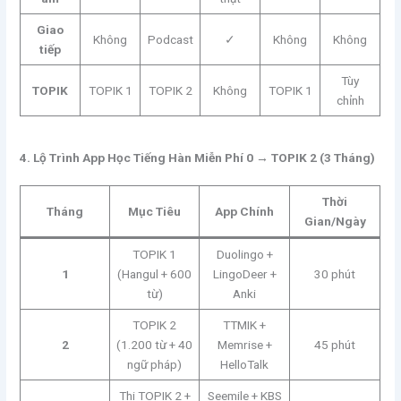
Giao
Không
Podcast
✓
Không
Không
tiếp
Tùy
TOPIK
TOPIK 1
TOPIK 2
Không
TOPIK 1
chỉnh
4. Lộ Trình App Học Tiếng Hàn Miễn Phí 0 → TOPIK 2 (3 Tháng)
Thời
Tháng
Mục Tiêu
App Chính
Gian/Ngày
TOPIK 1
Duolingo +
1
(Hangul + 600
LingoDeer +
30 phút
từ)
Anki
TOPIK 2
TTMIK +
2
(1.200 từ + 40
Memrise +
45 phút
ngữ pháp)
HelloTalk
Thi TOPIK 2 +
Seemile + KBS