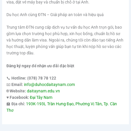
visa, đặt vé máy bay và chuẩn bị chỗ ở tại Anh.
Du học Anh cùng ĐTN – Giải pháp an toàn và hiệu quả
Trung tâm ĐTN cung cấp dịch vụ tư vấn du học Anh trọn gói, bao
gồm lựa chọn trường học phù hợp, xin học bổng, chuẩn bị hồ sơ
và hướng dẫn làm visa. Ngoài ra, chúng tôi còn đào tạo tiếng Anh
học thuật, luyện phỏng vấn giúp bạn tự tin khi nộp hồ sơ vào các
trường top đầu.
Đăng ký ngay để nhận ưu đãi đặc biệt
📞
Hotline:
(078) 78 78 122
📧
Email:
info@duhocdaitaynam.com
🌐
Website:
daitaynam.edu.vn
♥️
Facebook:
Đại Tây Nam
🏫
Địa chỉ:
193K-193L Trần Hưng Đạo, Phường Vị Tân, Tp. Cần
Thơ