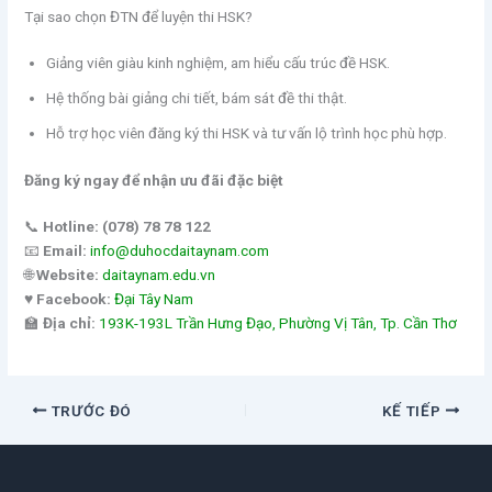
Tại sao chọn ĐTN để luyện thi HSK?
Giảng viên giàu kinh nghiệm, am hiểu cấu trúc đề HSK.
Hệ thống bài giảng chi tiết, bám sát đề thi thật.
Hỗ trợ học viên đăng ký thi HSK và tư vấn lộ trình học phù hợp.
Đăng ký ngay để nhận ưu đãi đặc biệt
📞
Hotline:
(078) 78 78 122
📧
Email:
info@duhocdaitaynam.com
🌐
Website:
daitaynam.edu.vn
♥️
Facebook:
Đại Tây Nam
🏫
Địa chỉ:
193K-193L Trần Hưng Đạo, Phường Vị Tân, Tp. Cần Thơ
TRƯỚC ĐÓ
KẾ TIẾP