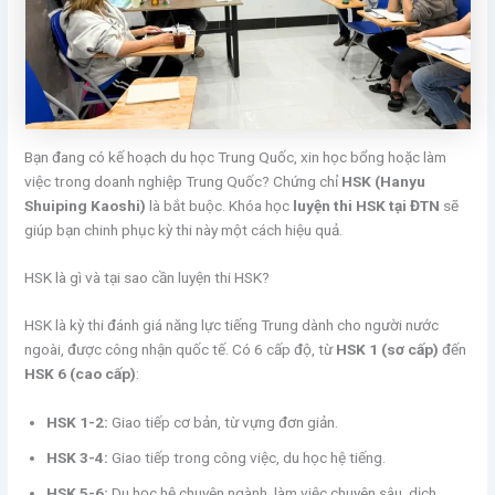
Bạn đang có kế hoạch du học Trung Quốc, xin học bổng hoặc làm
việc trong doanh nghiệp Trung Quốc? Chứng chỉ
HSK (Hanyu
Shuiping Kaoshi)
là bắt buộc. Khóa học
luyện thi HSK tại ĐTN
sẽ
giúp bạn chinh phục kỳ thi này một cách hiệu quả.
HSK là gì và tại sao cần luyện thi HSK?
HSK là kỳ thi đánh giá năng lực tiếng Trung dành cho người nước
ngoài, được công nhận quốc tế. Có 6 cấp độ, từ
HSK 1 (sơ cấp)
đến
HSK 6 (cao cấp)
:
HSK 1-2:
Giao tiếp cơ bản, từ vựng đơn giản.
HSK 3-4:
Giao tiếp trong công việc, du học hệ tiếng.
HSK 5-6:
Du học hệ chuyên ngành, làm việc chuyên sâu, dịch