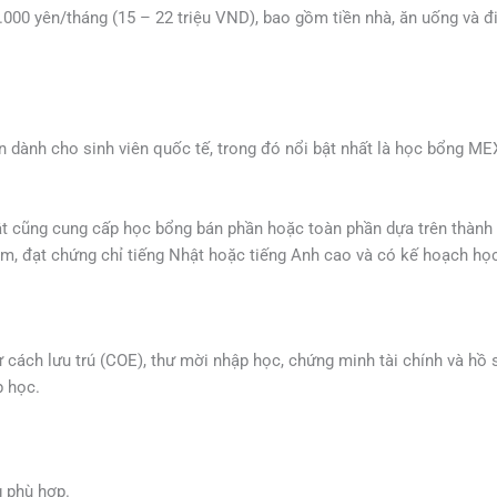
.000 yên/tháng (15 – 22 triệu VND), bao gồm tiền nhà, ăn uống và đi
n dành cho sinh viên quốc tế, trong đó nổi bật nhất là học bổng M
hật cũng cung cấp học bổng bán phần hoặc toàn phần dựa trên thành 
m, đạt chứng chỉ tiếng Nhật hoặc tiếng Anh cao và có kế hoạch học
cách lưu trú (COE), thư mời nhập học, chứng minh tài chính và hồ s
p học.
g phù hợp.