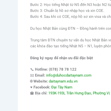
Bước 2: Học tiếng Nhật từ N5 đến N3 hoặc N2 tù
Bước 3: Chuẩn bị hồ sơ nhập học và xin COE.
Bước 4: Sau khi có COE, nộp hồ sơ xin visa và ch
Du học Nhật Bản cùng ĐTN – Đồng hành trên con
Trung tâm ĐTN chuyên tư vấn du học Nhật Bản với 
các khóa đào tạo tiếng Nhật N5 – N1, luyện phỏn
Đăng ký ngay để nhận ưu đãi đặc biệt
📞
Hotline:
(078) 78 78 122
📧
Email:
info@duhocdaitaynam.com
🌐
Website:
daitaynam.edu.vn
♥️
Facebook:
Đại Tây Nam
🏫
Địa chỉ:
193K-193L Trần Hưng Đạo, Phường Vị 