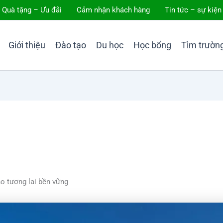
Quà tặng – Ưu đãi
Cảm nhận khách hàng
Tin tức – sự kiện
Giới thiệu
Đào tạo
Du học
Học bổng
Tìm trườn
o tương lai bền vững