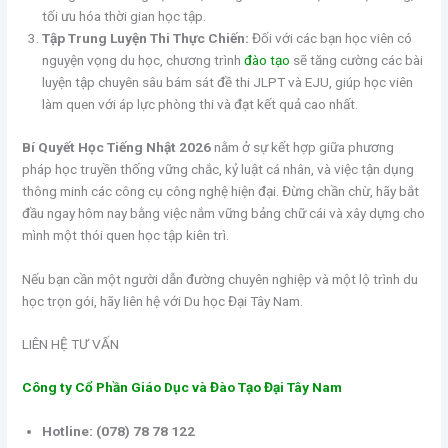
tối ưu hóa thời gian học tập.
Tập Trung Luyện Thi Thực Chiến:
Đối với các bạn học viên có
nguyện vọng du học, chương trình
đào tạo
sẽ tăng cường các bài
luyện tập chuyên sâu bám sát đề thi JLPT và EJU, giúp học viên
làm quen với áp lực phòng thi và đạt kết quả cao nhất.
Bí Quyết Học Tiếng Nhật 2026
nằm ở sự kết hợp giữa phương
pháp học truyền thống vững chắc, kỷ luật cá nhân, và việc tận dụng
thông minh các công cụ công nghệ hiện đại. Đừng chần chừ, hãy bắt
đầu ngay hôm nay bằng việc nắm vững bảng chữ cái và xây dựng cho
mình một thói quen học tập kiên trì.
Nếu bạn cần một người dẫn đường chuyên nghiệp và một lộ trình du
học trọn gói, hãy liên hệ với Du học Đại Tây Nam.
LIÊN HỆ TƯ VẤN
Công ty Cổ Phần Giáo Dục và Đào Tạo Đại Tây Nam
Hotline:
(078) 78 78 122