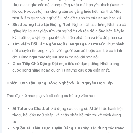
thời gian nghe các nội dung tiếng Nhật mà bạn yêu thích (Anime,
News, Podcasts) mà không cần cố gắng hiểu hết mọi thứ. Mục
tiêu là làm quen với ngữ điệu, tốc độ tự nhiên của người bản xứ.
Shadowing (Lặp Lại Giọng Nói):
Nghe một câu tiếng Nhật và cố
gắng lặp lại ngay lập tức với ngữ điệu và tốc độ giống hệt. Đây là
kỹ thuật cực kỳ hiệu quả để cải thiện phát âm và tốc độ phản xạ.
Tìm Kiếm Đối Tác Ngôn Ngữ (Language Partner):
Thực hành
nói chuyện thường xuyên với người bản xứ hoặc bạn bè có trình
độ. Đừng ngại mắc lỗi; sai lầm là cơ hội để học hỏi.
Giao Tiếp Chủ Động:
Đặt mục tiêu sử dụng tiếng Nhật trong
cuộc sống hằng ngày, dù chỉ là những câu đơn giản nhất.
Chiến Lược Tận Dụng Công Nghệ và Tài Nguyên Học Tập
Thời đại 4.0 mang lại vô số công cụ hỗ trợ việc học:
AI Tutor và Chatbot:
Sử dụng các công cụ AI để thực hành hội
thoại, hỏi đáp ngữ pháp, và nhận phản hồi tức thì về cách dùng
từ.
Nguồn Tài Liệu Trực Tuyến Đáng Tin Cậy:
Tận dụng các trang