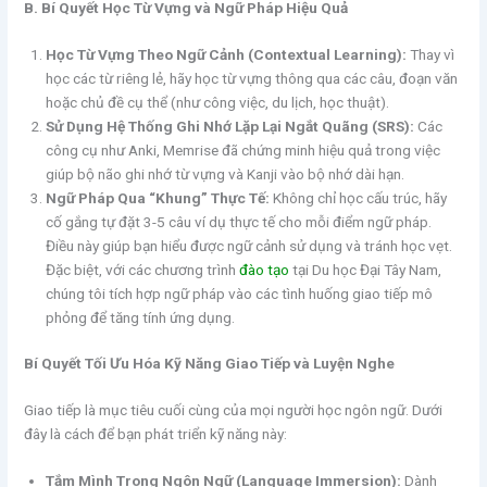
B. Bí Quyết Học Từ Vựng và Ngữ Pháp Hiệu Quả
Học Từ Vựng Theo Ngữ Cảnh (Contextual Learning):
Thay vì
học các từ riêng lẻ, hãy học từ vựng thông qua các câu, đoạn văn
hoặc chủ đề cụ thể (như công việc, du lịch, học thuật).
Sử Dụng Hệ Thống Ghi Nhớ Lặp Lại Ngắt Quãng (SRS):
Các
công cụ như Anki, Memrise đã chứng minh hiệu quả trong việc
giúp bộ não ghi nhớ từ vựng và Kanji vào bộ nhớ dài hạn.
Ngữ Pháp Qua “Khung” Thực Tế:
Không chỉ học cấu trúc, hãy
cố gắng tự đặt 3-5 câu ví dụ thực tế cho mỗi điểm ngữ pháp.
Điều này giúp bạn hiểu được ngữ cảnh sử dụng và tránh học vẹt.
Đặc biệt, với các chương trình
đào tạo
tại Du học Đại Tây Nam,
chúng tôi tích hợp ngữ pháp vào các tình huống giao tiếp mô
phỏng để tăng tính ứng dụng.
Bí Quyết Tối Ưu Hóa Kỹ Năng Giao Tiếp và Luyện Nghe
Giao tiếp là mục tiêu cuối cùng của mọi người học ngôn ngữ. Dưới
đây là cách để bạn phát triển kỹ năng này:
Tắm Mình Trong Ngôn Ngữ (Language Immersion):
Dành