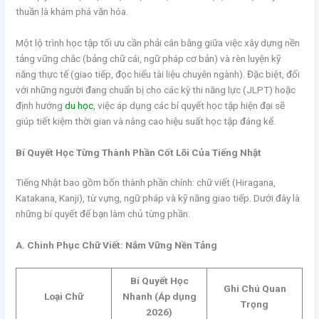
thuần là khám phá văn hóa.
Một lộ trình học tập tối ưu cần phải cân bằng giữa việc xây dựng nền
tảng vững chắc (bảng chữ cái, ngữ pháp cơ bản) và rèn luyện kỹ
năng thực tế (giao tiếp, đọc hiểu tài liệu chuyên ngành). Đặc biệt, đối
với những người đang chuẩn bị cho các kỳ thi năng lực (JLPT) hoặc
định hướng
du học
, việc áp dụng các bí quyết học tập hiện đại sẽ
giúp tiết kiệm thời gian và nâng cao hiệu suất học tập đáng kể.
Bí Quyết Học Từng Thành Phần Cốt Lõi Của Tiếng Nhật
Tiếng Nhật bao gồm bốn thành phần chính: chữ viết (Hiragana,
Katakana, Kanji), từ vựng, ngữ pháp và kỹ năng giao tiếp. Dưới đây là
những bí quyết để bạn làm chủ từng phần:
A. Chinh Phục Chữ Viết: Nắm Vững Nền Tảng
Bí Quyết Học
Ghi Chú Quan
Loại Chữ
Nhanh (Áp dụng
Trọng
2026)