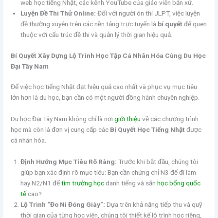
web học tiếng Nhật, các kênh YouTube của giáo viên bản xứ.
Luyện Đề Thi Thử Online:
Đối với người ôn thi JLPT, việc luyện
đề thường xuyên trên các nền tảng trực tuyến là
bí quyết
để quen
thuộc với cấu trúc đề thi và quản lý thời gian hiệu quả.
Bí Quyết Xây Dựng Lộ Trình Học Tập Cá Nhân Hóa Cùng Du Học
Đại Tây Nam
Để việc học tiếng Nhật đạt hiệu quả cao nhất và phục vụ mục tiêu
lớn hơn là du học, bạn cần có một người đồng hành chuyên nghiệp.
Du học Đại Tây Nam không chỉ là nơi
giới thiệu
về các chương trình
học mà còn là đơn vị cung cấp các
Bí Quyết Học Tiếng Nhật
được
cá nhân hóa.
Định Hướng Mục Tiêu Rõ Ràng:
Trước khi bắt đầu, chúng tôi
giúp bạn xác định rõ mục tiêu: Bạn cần chứng chỉ N3 để đi làm
hay N2/N1 để
tìm trường học
danh tiếng và săn
học bổng quốc
tế
cao?
Lộ Trình “Đo Ni Đóng Giày”:
Dựa trên khả năng tiếp thu và quỹ
thời gian của từng học viên, chúng tôi thiết kế lộ trình học riêng,