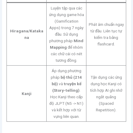
Luyện tập qua các
ứng dụng game hóa
(Gamification
Phát âm chuẩn ngay
Apps) trong 7 ngày
Hiragana/Kataka
từ đầu. Liên tục tự
đầu. Sử dụng
na
kiểm tra bằng
phương pháp
Mind
flashcard.
Mapping
để nhóm
các chữ cái có nét
tương đồng.
Áp dụng phương
pháp
bộ thủ (214
Tận dụng các ứng
bộ)
và
truyện kể
dụng học Kanji có
(Story-telling)
.
tích hợp AI ghi nhớ
Kanji
Học Kanji theo cấp
ngắt quãng
độ JLPT (N5 -> N1)
(Spaced
và kết hợp với từ
Repetition).
vựng liên quan.