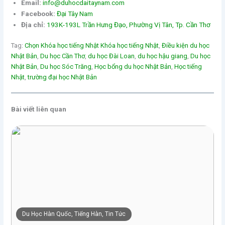
Email:
info@duhocdaitaynam.com
Facebook:
Đại Tây Nam
Địa chỉ:
193K-193L Trần Hưng Đạo, Phường Vị Tân, Tp. Cần Thơ
Tag:
Chọn Khóa học tiếng Nhật Khóa học tiếng Nhật
, 
Điều kiện du học
Nhật Bản
, 
Du học Cần Thơ
, 
du học Đài Loan
, 
du học hậu giang
, 
Du học
Nhật Bản
, 
Du học Sóc Trăng
, 
Học bổng du học Nhật Bản
, 
Học tiếng
Nhật
, 
trường đại học Nhật Bản
Bài viết liên quan
Du Học Hàn Quốc, Tiếng Hàn, Tin Tức