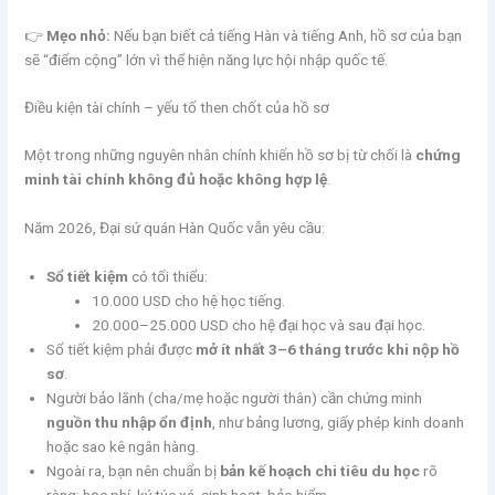
👉
Mẹo nhỏ:
Nếu bạn biết cả tiếng Hàn và tiếng Anh, hồ sơ của bạn
sẽ “điểm cộng” lớn vì thể hiện năng lực hội nhập quốc tế.
Điều kiện tài chính – yếu tố then chốt của hồ sơ
Một trong những nguyên nhân chính khiến hồ sơ bị từ chối là
chứng
minh tài chính không đủ hoặc không hợp lệ
.
Năm 2026, Đại sứ quán Hàn Quốc vẫn yêu cầu:
Sổ tiết kiệm
có tối thiểu:
10.000 USD cho hệ học tiếng.
20.000–25.000 USD cho hệ đại học và sau đại học.
Sổ tiết kiệm phải được
mở ít nhất 3–6 tháng trước khi nộp hồ
sơ
.
Người bảo lãnh (cha/mẹ hoặc người thân) cần chứng minh
nguồn thu nhập ổn định
, như bảng lương, giấy phép kinh doanh
hoặc sao kê ngân hàng.
Ngoài ra, bạn nên chuẩn bị
bản kế hoạch chi tiêu du học
rõ
ràng: học phí, ký túc xá, sinh hoạt, bảo hiểm…