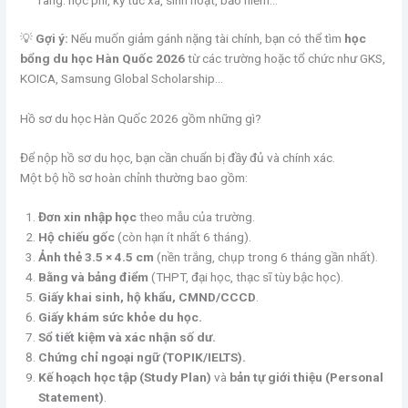
💡
Gợi ý:
Nếu muốn giảm gánh nặng tài chính, bạn có thể tìm
học
bổng du học Hàn Quốc 2026
từ các trường hoặc tổ chức như GKS,
KOICA, Samsung Global Scholarship…
Hồ sơ du học Hàn Quốc 2026 gồm những gì?
Để nộp hồ sơ du học, bạn cần chuẩn bị đầy đủ và chính xác.
Một bộ hồ sơ hoàn chỉnh thường bao gồm:
Đơn xin nhập học
theo mẫu của trường.
Hộ chiếu gốc
(còn hạn ít nhất 6 tháng).
Ảnh thẻ 3.5 × 4.5 cm
(nền trắng, chụp trong 6 tháng gần nhất).
Bằng và bảng điểm
(THPT, đại học, thạc sĩ tùy bậc học).
Giấy khai sinh, hộ khẩu, CMND/CCCD
.
Giấy khám sức khỏe du học.
Sổ tiết kiệm và xác nhận số dư.
Chứng chỉ ngoại ngữ (TOPIK/IELTS).
Kế hoạch học tập (Study Plan)
và
bản tự giới thiệu (Personal
Statement)
.