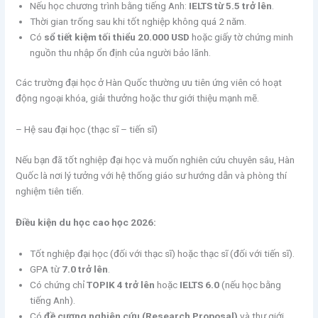
Nếu học chương trình bằng tiếng Anh:
IELTS từ 5.5 trở lên
.
Thời gian trống sau khi tốt nghiệp không quá 2 năm.
Có
sổ tiết kiệm tối thiểu 20.000 USD
hoặc giấy tờ chứng minh
nguồn thu nhập ổn định của người bảo lãnh.
Các trường đại học ở Hàn Quốc thường ưu tiên ứng viên có hoạt
động ngoại khóa, giải thưởng hoặc thư giới thiệu mạnh mẽ.
– Hệ sau đại học (thạc sĩ – tiến sĩ)
Nếu bạn đã tốt nghiệp đại học và muốn nghiên cứu chuyên sâu, Hàn
Quốc là nơi lý tưởng với hệ thống giáo sư hướng dẫn và phòng thí
nghiệm tiên tiến.
Điều kiện du học cao học 2026:
Tốt nghiệp đại học (đối với thạc sĩ) hoặc thạc sĩ (đối với tiến sĩ).
GPA từ
7.0 trở lên
.
Có chứng chỉ
TOPIK 4 trở lên
hoặc
IELTS 6.0
(nếu học bằng
tiếng Anh).
Có
đề cương nghiên cứu (Research Proposal)
và thư giới