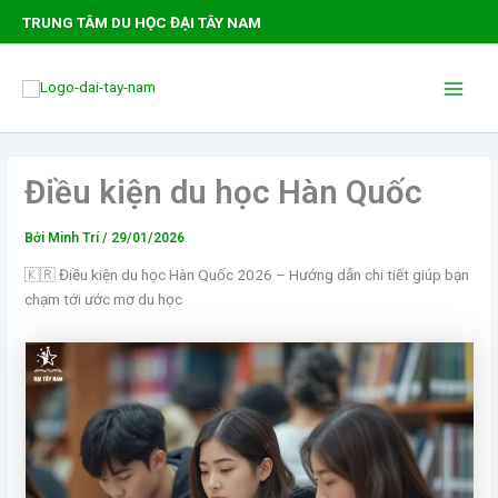
Nhảy
TRUNG TÂM DU HỌC ĐẠI TÂY NAM
tới
nội
Main
dung
Men
Điều kiện du học Hàn Quốc
Bởi
Minh Trí
/
29/01/2026
🇰🇷 Điều kiện du học Hàn Quốc 2026 – Hướng dẫn chi tiết giúp bạn
chạm tới ước mơ du học