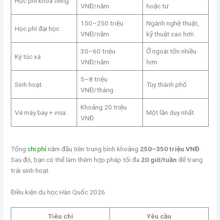
Học phí khóa tiếng
VNĐ/năm
hoặc tư
150–250 triệu
Ngành nghệ thuật,
Học phí đại học
VNĐ/năm
kỹ thuật cao hơn
30–60 triệu
Ở ngoài tốn nhiều
Ký túc xá
VNĐ/năm
hơn
5–8 triệu
Sinh hoạt
Tùy thành phố
VNĐ/tháng
Khoảng 20 triệu
Vé máy bay + visa
Một lần duy nhất
VNĐ
Tổng
chi phí
năm đầu tiên trung bình khoảng
250–350 triệu VNĐ
.
Sau đó, bạn có thể làm thêm hợp pháp tối đa
20 giờ/tuần
để trang
trải sinh hoạt.
Điều kiện du học Hàn Quốc 2026
Tiêu chí
Yêu cầu