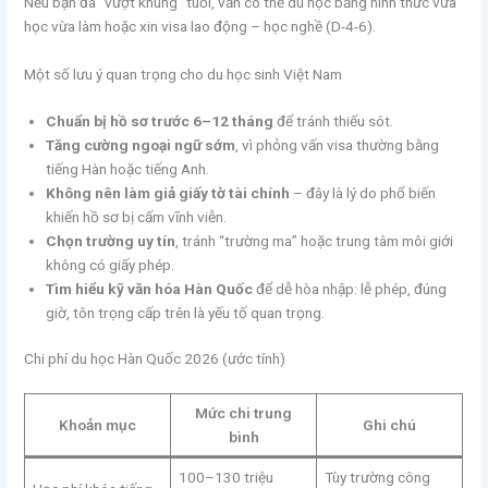
Nếu bạn đã “vượt khung” tuổi, vẫn có thể du học bằng hình thức vừa
học vừa làm hoặc xin visa lao động – học nghề (D-4-6).
Một số lưu ý quan trọng cho du học sinh Việt Nam
Chuẩn bị hồ sơ trước 6–12 tháng
để tránh thiếu sót.
Tăng cường ngoại ngữ sớm
, vì phỏng vấn visa thường bằng
tiếng Hàn hoặc tiếng Anh.
Không nên làm giả giấy tờ tài chính
– đây là lý do phổ biến
khiến hồ sơ bị cấm vĩnh viễn.
Chọn trường uy tín
, tránh “trường ma” hoặc trung tâm môi giới
không có giấy phép.
Tìm hiểu kỹ văn hóa Hàn Quốc
để dễ hòa nhập: lễ phép, đúng
giờ, tôn trọng cấp trên là yếu tố quan trọng.
Chi phí du học Hàn Quốc 2026 (ước tính)
Mức chi trung
Khoản mục
Ghi chú
bình
100–130 triệu
Tùy trường công