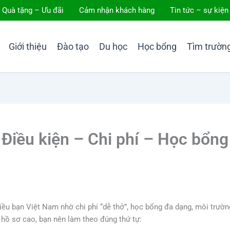
Quà tặng – Ưu đãi
Cảm nhận khách hàng
Tin tức – sự kiện
Giới thiệu
Đào tạo
Du học
Học bổng
Tìm trườn
Điều kiện – Chi phí – Học bổng 
ều bạn Việt Nam nhờ chi phí “dễ thở”, học bổng đa dạng, môi trường 
 hồ sơ cao, bạn nên làm theo đúng thứ tự: