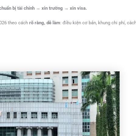
uẩn bị tài chính → xin trường → xin visa.
2026 theo cách
rõ ràng, dễ làm
: điều kiện cơ bản, khung chi phí, các