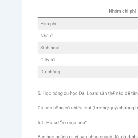
Nhóm chi phí
Học phí
Nhà ở
Sinh hoạt
Giấy tờ
Dự phòng
5. Học bổng du học Đài Loan: săn thế nào để tăng
Dù học bổng có nhiều loại (trường/quỹ/chương trìn
5.1. Hồ sơ “rõ mục tiêu”
Bạn học ngành gì, vì sao chọn ngành đó, dự định