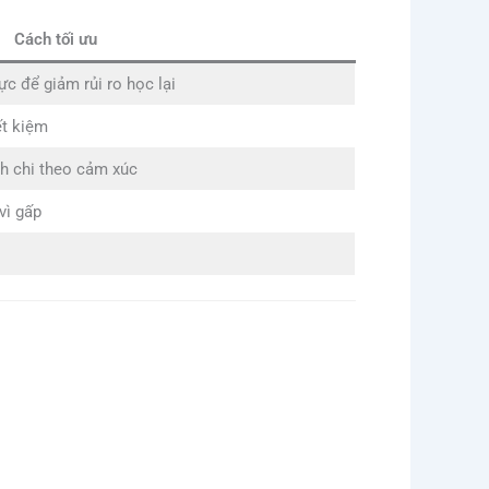
Cách tối ưu
c để giảm rủi ro học lại
ết kiệm
ánh chi theo cảm xúc
vì gấp