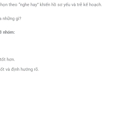
họn theo “nghe hay” khiến hồ sơ yếu và trễ kế hoạch.
a những gì?
3 nhóm:
tốt hơn.
ốt và định hướng rõ.
.