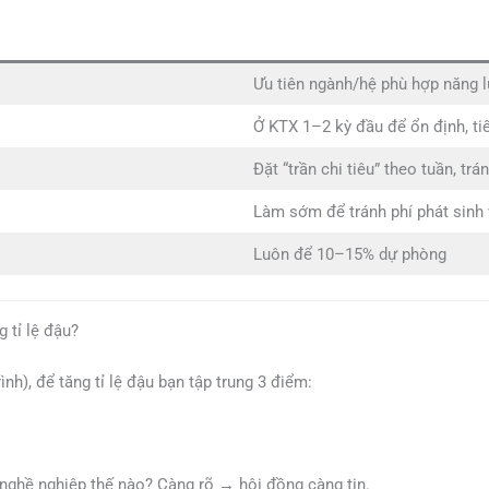
Ưu tiên ngành/hệ phù hợp năng lự
Ở KTX 1–2 kỳ đầu để ổn định, ti
Đặt “trần chi tiêu” theo tuần, tr
Làm sớm để tránh phí phát sinh 
Luôn để 10–15% dự phòng
 tỉ lệ đậu?
h), để tăng tỉ lệ đậu bạn tập trung 3 điểm:
 nghề nghiệp thế nào? Càng rõ → hội đồng càng tin.