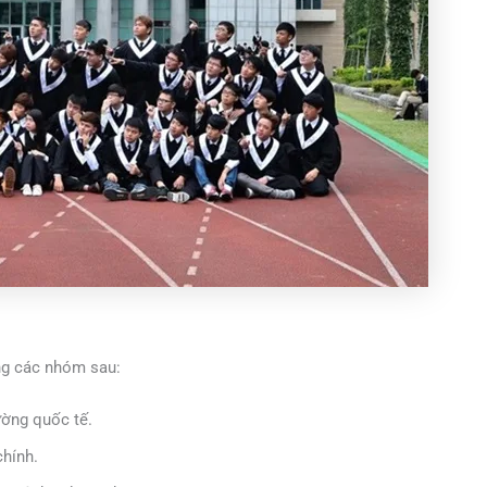
ng các nhóm sau:
ờng quốc tế.
chính.