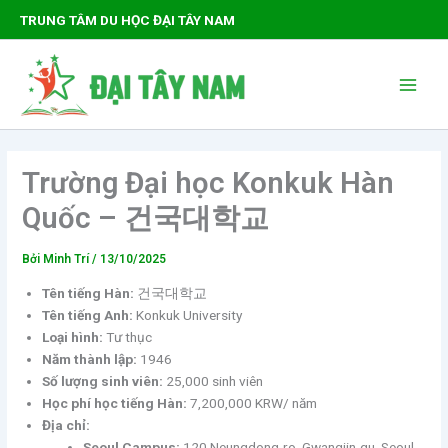
Nhảy
TRUNG TÂM DU HỌC ĐẠI TÂY NAM
tới
nội
Main
dung
Men
Trường Đại học Konkuk Hàn
Quốc – 건국대학교
Bởi
Minh Trí
/
13/10/2025
Tên tiếng Hàn:
건국대학교
Tên tiếng Anh:
Konkuk University
Loại hình:
Tư thục
Năm thành lập:
1946
Số lượng sinh viên:
25,000 sinh viên
Học phí học tiếng Hàn:
7,200,000 KRW/ năm
Địa chỉ:
Seoul Campus:
120 Neungdong-ro, Gwangjin-gu, Seoul