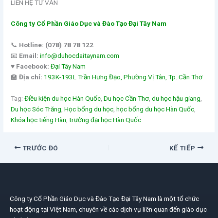
LIÊN HỆ TƯ VẤN
Công ty Cổ Phần Giáo Dục và Đào Tạo Đại Tây Nam
📞
Hotline:
(078) 78 78 122
📧
Email:
info@duhocdaitaynam.com
♥️
Facebook:
Đại Tây Nam
🏫
Địa chỉ:
193K-193L Trần Hưng Đạo, Phường Vị Tân, Tp. Cần Thơ
Tag:
Điều kiện du học Hàn Quốc
, 
Du học Cần Thơ
, 
du học hậu giang
, 
Du học Sóc Trăng
, 
Học bổng du học
, 
học bổng du học Hàn Quốc
, 
Khóa học tiếng Hàn
, 
trường đại học Hàn Quốc
TRƯỚC ĐÓ
KẾ TIẾP
Công ty Cổ Phần Giáo Dục và Đào Tạo Đại Tây Nam là một tổ chức
hoạt động tại Việt Nam, chuyên về các dịch vụ liên quan đến giáo dục