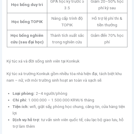
GPA học kỳ trước ≥
Giảm 20–50% học
Học bổng duy trì
3.5
phí kỳ sau
Nâng cấp trình độ
Hỗ trợ lệ phí thi &
Học bổng TOPIK
TOPIK
tiền thưởng
Học bổng nghiên
Thành tích xuất sắc
Giảm đến 70% học
cứu (sau đại học)
trong nghiên cứu
phí
Ký túc xá và đời sống sinh viên tại Konkuk
Ký túc xá trường Konkuk gồm nhiều tòa nhà hiện đại, tách biệt khu
nam – nữ, với môi trường sinh hoạt an toàn và sạch sẽ.
Loại phòng:
2–4 người/phòng
Chi phí:
1.000.000 – 1.500.000 KRW/6 tháng
Tiện ích:
wifi, giặt sấy, phòng học chung, căng-tin, cửa hàng tiện
lợi
Dịch vụ hỗ trợ:
tư vấn sinh viên quốc tế, câu lạc bộ giao lưu, hỗ
trợ làm thêm