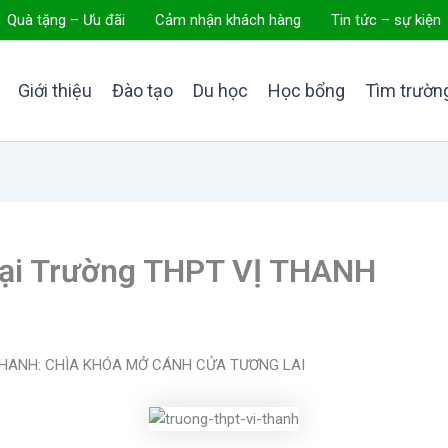
Quà tặng – Ưu đãi
Cảm nhận khách hàng
Tin tức – sự kiện
Giới thiệu
Đào tạo
Du học
Học bổng
Tìm trườn
tại Trường THPT VỊ THANH
THANH: CHÌA KHÓA MỞ CÁNH CỬA TƯƠNG LAI