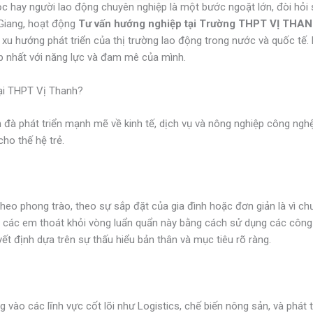
học hay người lao động chuyên nghiệp là một bước ngoặt lớn, đòi hỏi 
 Giang, hoạt động
Tư vấn hướng nghiệp tại Trường THPT VỊ THA
xu hướng phát triển của thị trường lao động trong nước và quốc tế
p nhất với năng lực và đam mê của mình.
ại THPT Vị Thanh?
n đà phát triển mạnh mẽ về kinh tế, dịch vụ và nông nghiệp công ngh
ho thế hệ trẻ.
eo phong trào, theo sự sắp đặt của gia đình hoặc đơn giản là vì chư
 các em thoát khỏi vòng luẩn quẩn này bằng cách sử dụng các công 
yết định dựa trên sự thấu hiểu bản thân và mục tiêu rõ ràng.
o các lĩnh vực cốt lõi như Logistics, chế biến nông sản, và phát tr