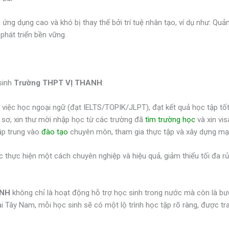
ng dụng cao và khó bị thay thế bởi trí tuệ nhân tạo, ví dụ như: Quả
phát triển bền vững.
sinh
Trường THPT VỊ THANH
:
 việc học ngoại ngữ (đạt IELTS/TOPIK/JLPT), đạt kết quả học tập tố
sơ, xin thư mời nhập học từ các trường đã
tìm trường học
và xin vis
p trung vào
đào tạo
chuyên môn, tham gia thực tập và xây dựng mạn
thực hiện một cách chuyên nghiệp và hiệu quả, giảm thiểu tối đa rủ
ANH
không chỉ là hoạt động hỗ trợ học sinh trong nước mà còn là bướ
Tây Nam, mỗi học sinh sẽ có một lộ trình học tập rõ ràng, được trang