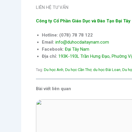
LIÊN HỆ TƯ VẤN
Công ty Cổ Phần Giáo Dục và Đào Tạo Đại Tâ
Hotline:
(078) 78 78 122
Email:
info@duhocdaitaynam.com
Facebook:
Đại Tây Nam
Địa chỉ:
193K-193L Trần Hưng Đạo, Phường Vị 
Tag:
Du học Anh
, 
Du học Cần Thơ
, 
du học Đài Loan
, 
Du h
Bài viết liên quan