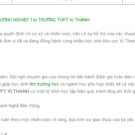
ƯỚNG NGHIỆP TẠI TRƯỜNG THPT VỊ THANH
a quyết định có cơ sở và chiến lược, cần có sự hỗ trợ của các chuyê
à đơn vị đã và đang đồng hành cùng nhiều học sinh khu vực Vị Thanh 
hiệm. Đội ngũ chuyên gia của chúng tôi tiến hành đánh giá toàn diện 
ôi giúp học sinh
tìm trường học
và ngành học phù hợp nhất, kể cả việc
HPT VỊ THANH
có một lộ trình học tập hiệu quả, tránh lãng phí thời g
ành Nghề Bền Vững
uân theo một chiến lược rõ ràng, dựa trên sự giao thoa của ba yếu
 Lai