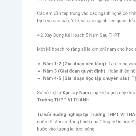
Các em cần tập trung vào các ngành nghề có tính ứ
Dịch vụ cao cấp, Y tế, và các ngành liên quan đến 
4.2. Xây Dựng Kế Hoạch 5 Năm Sau THPT
Một kế hoạch rõ ràng sẽ là kim chỉ nam cho học 
Năm 1-2 (Giai đoạn nền tảng):
Tập trung vào
Năm 3 (Giai đoạn quyết định):
Hoàn thiện hồ 
Năm 4-5 (Giai đoạn học tập chuyên sâu):
Tậ
Sự hỗ trợ từ
Đại Tây Nam
giúp kế hoạch này được 
Trường THPT VỊ THANH
.
Tư vấn hướng nghiệp tại Trường THPT VỊ TH
quốc tế. Với sự đồng hành của Công ty Du học Đại 
bước vào tương lai tươi sáng.