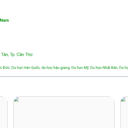
y Nam
Tân, Tp. Cần Thơ
ọc Đức
, 
Du học Hàn Quốc
, 
du học hậu giang
, 
Du học Mỹ
, 
Du học Nhật Bản
, 
Du h