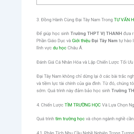
3. Đồng Hành Cùng Đại Tây Nam Trong
TƯ VẤN H
Để giúp học sinh
Trường THPT VỊ THANH
đưa r
Phần Giáo Dục và
Giới thiệu
Đại Tây Nam
tự hào l
lĩnh vực
du học
Châu Á.
Đánh Giá Cá Nhân Hóa và Lập Chiến Lược Tối Ưu
Đại Tây Nam không chỉ dừng lại ở các bài trắc ng
và tiềm lực tài chính của gia đình. Từ đó, chúng t
sớm. Quá trình này đảm bảo học sinh
Trường T
4. Chiến Lược
TÌM TRƯỜNG HỌC
Và Lựa Chọn Ng
Quá trình
tìm trường học
và chọn ngành nghề cần t
4.1. Phân Tích Nhu Cầu Nghề Nghiệp Trong Tương