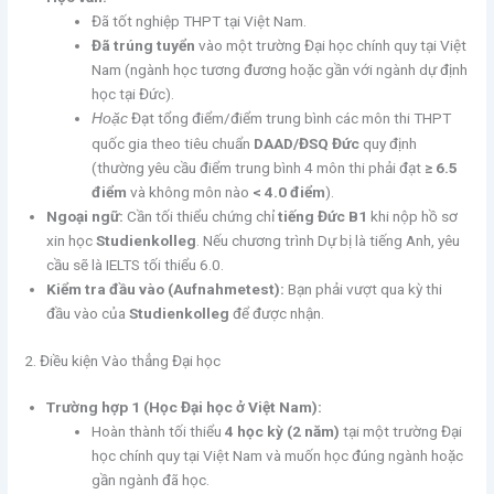
Đã tốt nghiệp THPT tại Việt Nam.
Đã trúng tuyển
vào một trường Đại học chính quy tại Việt
Nam (ngành học tương đương hoặc gần với ngành dự định
học tại Đức).
Đạt tổng điểm/điểm trung bình các môn thi THPT
Hoặc
quốc gia theo tiêu chuẩn
DAAD/ĐSQ Đức
quy định
(thường yêu cầu điểm trung bình 4 môn thi phải đạt
≥ 6.5
điểm
và không môn nào
< 4.0 điểm
).
Ngoại ngữ:
Cần tối thiểu chứng chỉ
tiếng Đức B1
khi nộp hồ sơ
xin học
Studienkolleg
. Nếu chương trình Dự bị là tiếng Anh, yêu
cầu sẽ là IELTS tối thiểu 6.0.
Kiểm tra đầu vào (Aufnahmetest):
Bạn phải vượt qua kỳ thi
đầu vào của
Studienkolleg
để được nhận.
2. Điều kiện Vào thẳng Đại học
Trường hợp 1 (Học Đại học ở Việt Nam):
Hoàn thành tối thiểu
4 học kỳ (2 năm)
tại một trường Đại
học chính quy tại Việt Nam và muốn học đúng ngành hoặc
gần ngành đã học.