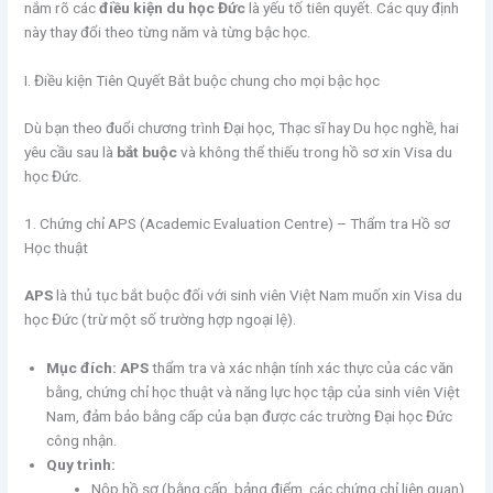
nắm rõ các
điều kiện du học Đức
là yếu tố tiên quyết. Các quy định
này thay đổi theo từng năm và từng bậc học.
I. Điều kiện Tiên Quyết Bắt buộc chung cho mọi bậc học
Dù bạn theo đuổi chương trình Đại học, Thạc sĩ hay Du học nghề, hai
yêu cầu sau là
bắt buộc
và không thể thiếu trong hồ sơ xin Visa du
học Đức.
1. Chứng chỉ APS (Academic Evaluation Centre) – Thẩm tra Hồ sơ
Học thuật
APS
là thủ tục bắt buộc đối với sinh viên Việt Nam muốn xin Visa du
học Đức (trừ một số trường hợp ngoại lệ).
Mục đích:
APS
thẩm tra và xác nhận tính xác thực của các văn
bằng, chứng chỉ học thuật và năng lực học tập của sinh viên Việt
Nam, đảm bảo bằng cấp của bạn được các trường Đại học Đức
công nhận.
Quy trình:
Nộp hồ sơ (bằng cấp, bảng điểm, các chứng chỉ liên quan)