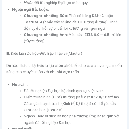
Đã tốt nghiệp Đại học chính quy.
Hoặc
Ngoại ngữ Bắt buộc:
Chương trình tiếng Đức:
Phải có bằng
DSH-2
hoặc
TestDaF 4
(hoặc các chứng chỉ C1 tương đương). Trình
độ này đòi hỏi sự chuẩn bị kỹ lưỡng về ngôn ngữ.
Chương trình tiếng Anh:
Yêu cầu
IELTS 6.0 – 6.5
trở lên
(tùy trường).
III. Điều kiện Du học Đức Bậc Thạc sĩ (Master)
Du học Thạc sĩ tại Đức là lựa chọn phổ biến cho các chuyên gia muốn
nâng cao chuyên môn với
chi phí cực thấp
.
Học vấn:
Đã tốt nghiệp Đại học hệ chính quy tại Việt Nam.
Điểm trung bình (GPA) thường phải đạt từ
7.0/10
trở lên.
Các ngành cạnh tranh (Kinh tế, Kỹ thuật) có thể yêu cầu
GPA cao hơn (trên 7.5).
Ngành Thạc sĩ dự định học phải
tương ứng
hoặc
gần
với
ngành đã tốt nghiệp Đại học.
Ngoại ngữ: