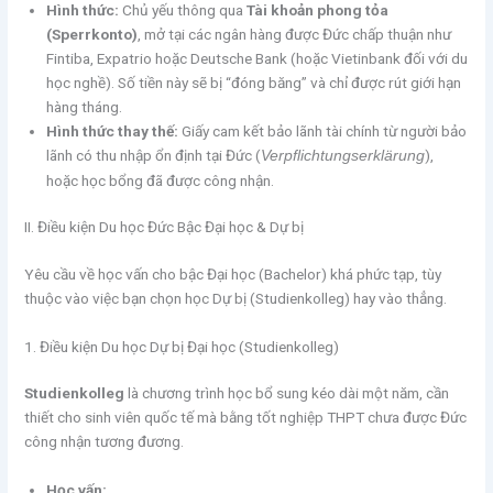
Hình thức:
Chủ yếu thông qua
Tài khoản phong tỏa
(Sperrkonto)
, mở tại các ngân hàng được Đức chấp thuận như
Fintiba, Expatrio hoặc Deutsche Bank (hoặc Vietinbank đối với du
học nghề). Số tiền này sẽ bị “đóng băng” và chỉ được rút giới hạn
hàng tháng.
Hình thức thay thế:
Giấy cam kết bảo lãnh tài chính từ người bảo
lãnh có thu nhập ổn định tại Đức (
),
Verpflichtungserklärung
hoặc học bổng đã được công nhận.
II. Điều kiện Du học Đức Bậc Đại học & Dự bị
Yêu cầu về học vấn cho bậc Đại học (Bachelor) khá phức tạp, tùy
thuộc vào việc bạn chọn học Dự bị (Studienkolleg) hay vào thẳng.
1. Điều kiện Du học Dự bị Đại học (Studienkolleg)
Studienkolleg
là chương trình học bổ sung kéo dài một năm, cần
thiết cho sinh viên quốc tế mà bằng tốt nghiệp THPT chưa được Đức
công nhận tương đương.
Học vấn: