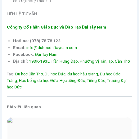
cho Đại học/Thạc sĩ).
LIÊN HỆ TƯ VẤN
Công ty Cổ Phần Giáo Dục và Đào Tạo Đại Tây Nam
Hotline:
(078) 78 78 122
Email:
info@duhocdaitaynam.com
Facebook:
Đại Tây Nam
Địa chỉ:
193K-193L Trần Hưng Đạo, Phường Vị Tân, Tp. Cần Thơ
Tag:
Du học Cần Thơ
, 
Du học Đức
, 
du học hậu giang
, 
Du học Sóc
Trăng
, 
Học bổng du học Đức
, 
Học tiếng Đức
, 
Tiếng Đức
, 
Trường Đại
học Đức
Bài viết liên quan