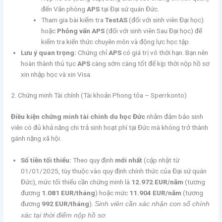
đến Văn phòng
APS
tại Đại sứ quán Đức.
Tham gia bài kiểm tra
TestAS
(đối với sinh viên Đại học)
hoặc
Phỏng vấn APS
(đối với sinh viên Sau Đại học) để
kiểm tra kiến thức chuyên môn và động lực học tập.
Lưu ý quan trọng:
Chứng chỉ
APS
có giá trị vô thời hạn. Bạn nên
hoàn thành thủ tục
APS
càng sớm càng tốt để kịp thời nộp hồ sơ
xin nhập học và xin Visa.
2. Chứng minh Tài chính (Tài khoản Phong tỏa – Sperrkonto)
Điều kiện chứng minh tài chính du học Đức
nhằm đảm bảo sinh
viên có đủ khả năng chi trả sinh hoạt phí tại Đức mà không trở thành
gánh nặng xã hội.
Số tiền tối thiểu:
Theo quy định
mới nhất
(cập nhật từ
01/01/2025, tùy thuộc vào quy định chính thức của Đại sứ quán
Đức), mức tối thiểu cần chứng minh là
12.972 EUR/năm
(tương
đương
1.081 EUR/tháng
) hoặc mức
11.904 EUR/năm
(tương
đương
992 EUR/tháng
).
Sinh viên cần xác nhận con số chính
xác tại thời điểm nộp hồ sơ.