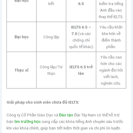
Đại học
kết
6.5
kiểm tra tiếng
Anh đầu vào
thay thế IELTS.
IELTS 6.5 –
Yêu cầu khắt
7.0
(và các
khe hơn về
Đại học
Công lập
chứng chỉ
điểm thành
quốc tế khác)
phần.
Yêu cầu cao
hơn cho các
Công lập/Tư
IELTS 6.5 trở
Thạc sĩ
ngành đòi hỏi
thục
lên
viết lách,
nghiên cứu.
Giải pháp cho sinh viên chưa đủ IELTS:
Công ty Cổ Phần Giáo Dục và
Đào tạo
Đại Tây Nam có thể hỗ trợ
bạn
tìm trường học
cung cấp các khóa tiếng Anh chuyên sâu trước
khi vào khóa chính, giúp bạn tiết kiệm thời gian và chi phí ôn luyện