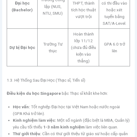
Đại học
THPT, thành
có thi đầu vào
lập (NUS,
(Bachelor)
tích học thuật
hoặc xét
NTU, SMU)
vượt trội
tuyển bằng
SAT/A-Level.
Hoàn thành
lớp 11/12
Trường Tư
GPA 6.0 trở
Dự bị Đại học
(chưa đủ điều
thục
lên
kiện vào
thẳng)
1.3. Hệ Thống Sau Đại Học (Thạc sĩ, Tiến sĩ)
Điều kiện du học Singapore
bậc Thạc sĩ khắt khe hơn:
Học vấn:
Tốt nghiệp Đại học tại Việt Nam hoặc nước ngoài
(GPA Khá trở lên).
Kinh nghiệm làm việc:
Một số ngành (đặc biệt là MBA, Quản lý)
yêu cầu tối thiểu
1-3 năm kinh nghiệm
làm việc liên quan.
Thư giới thiệu:
Cần có thư giới thiệu từ giáo sư hoặc cấp quản