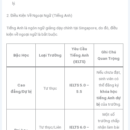
lý.
2. Điều Kiện Về Ngoại Ngữ (Tiếng Anh)
Tiếng Anh là ngôn ngữ giảng dạy chính tại Singapore, do đó, điều
kiện về ngoại ngữ là bắt buộc.
Yêu Cầu
Ghi Chú
Bậc Học
Loại Trường
Tiếng Anh
Quan Trọng
(IELTS)
Nếu chưa đạt,
sinh viên có
Cao
IELTS 5.0 –
thể đăng ký
Tư thục
đẳng/Dự bị
5.5
khóa học
tiếng Anh dự
bị
của trường.
Một số
trường chấp
Tư thục/Liên
IELTS 6.0 –
nhận làm bài