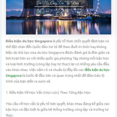
Điều kiện du học Singapore
là yếu tố then chốt quyết định bạn có
thể đặt chân đến Quốc đảo Sư tử để theo đuổi tri thức hay không.
Mặc dù thủ tục visa du học Singapore được đánh giá là đơn giản và
linh hoạt hơn so với nhiều quốc gia phương Tây, nhưng mỗi bậc học
và loại hình trường (công lập hay tư thục) lại có những yêu cầu đầu
vào khác nhau. Việc nắm rõ và chuẩn bị đầy đủ các
điều kiện du học
Singapore
là bước đi đầu tiên và quan trọng nhất để đảm bảo lộ
trình của bạn diễn ra suôn sẻ.
1. Điều Kiện Về Học Vấn (Học Lực) Theo Từng Bậc Học
Yêu cầu về học vấn là yếu tố tiên quyết, khác nhau đáng kể giữa các
bậc học và đặc biệt là giữa hệ thống trường công lập và trường tư
thục.