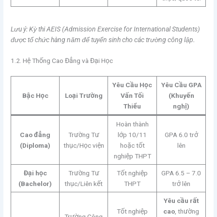
Lưu ý: Kỳ thi AEIS (Admission Exercise for International Students)
được tổ chức hàng năm để tuyển sinh cho các trường công lập.
1.2. Hệ Thống Cao Đẳng và Đại Học
Yêu Cầu Học
Yêu Cầu GPA
Bậc Học
Loại Trường
Vấn Tối
(Khuyến
Thiểu
nghị)
Hoàn thành
Cao đẳng
Trường Tư
lớp 10/11
GPA 6.0 trở
(Diploma)
thục/Học viện
hoặc tốt
lên
nghiệp THPT
Đại học
Trường Tư
Tốt nghiệp
GPA 6.5 – 7.0
(Bachelor)
thục/Liên kết
THPT
trở lên
Yêu cầu rất
Tốt nghiệp
cao
, thường
Trường Công