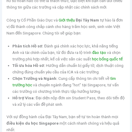
hồ sơ hoàn hảo có thể là thách thức, đặc biệt khi bạn cần đối chiếu
thông tin giữa các trường và cập nhật các chính sách mới.
Công ty Cổ Phần Giáo Dục và
Giới thiệu
Đại Tây Nam
tự hào là đơn
vị đã thành công chắp cánh cho hàng trăm học sinh, sinh viên Việt
Nam đến Singapore. Chúng tôi sẽ giúp bạn:
Phân tích Hồ sơ:
Đánh giá chính xác học lực, khả năng tiếng
Anh và tài chính của bạn, từ đó đưa ra lộ trình
đào tạo
và chọn
trường phù hợp nhất, kể cả việc săn các suất
học bổng quốc tế
.
Tối ưu hóa Hồ sơ:
Hướng dẫn chuẩn bị giấy tờ, dịch thuật công
chứng đúng chuẩn yêu cầu của ICA và các trường.
Chọn Trường và Ngành:
Cung cấp thông tin chi tiết về
tìm
trường học
và chuyên ngành đang “hot” tại Singapore, tư vấn
các trường có chương trình thực tập hưởng lương.
Hỗ trợ Visa:
Đại diện nộp đơn xin Student Pass, theo dõi tiến độ
và xử lý các vấn đề phát sinh.
Với sự đồng hành của Đại Tây Nam, bạn sẽ tự tin hoàn thành mọi
điều kiện du học Singapore
một cách nhanh chóng và hiệu quả
nhất.