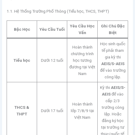
1.1. Hệ Thống Trường Phổ Thông (Tiểu học, THCS, THPT)
Yêu Cầu Học
Ghi Chú Đặc
Bậc Học
Yêu Cầu Tuổi
Vấn
Biệt
Học sinh quốc
Hoàn thành
tế phải tham
chương trình
gia kỳ thi
Tiểu học
Dưới 12 tuổi
học tương
AEIS/S-AEIS
đương tại Việt
để vào trường
Nam
công lập.
Kỳ thi
AEIS/S-
AEIS
để vào
cấp 2/3
Hoàn thành
THCS &
trường công
Dưới 17 tuổi
lớp 7/8/9 tại
THPT
lập. Hoặc
Việt Nam
đăng ký học
tại trường tư
thục/quốc tế.