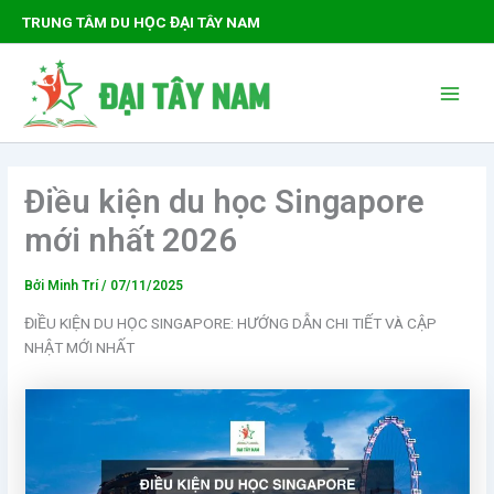
Nhảy
TRUNG TÂM DU HỌC ĐẠI TÂY NAM
tới
nội
Main
dung
Men
Điều kiện du học Singapore
mới nhất 2026
Bởi
Minh Trí
/
07/11/2025
ĐIỀU KIỆN DU HỌC SINGAPORE: HƯỚNG DẪN CHI TIẾT VÀ CẬP
NHẬT MỚI NHẤT