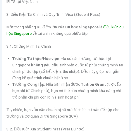
IELTS tại Việt Nam.
3. Điều Kiện Tài Chính và Quy Trình Visa (Student Pass)
Một trong những ưu điểm lớn của
Du học Singapore
là
điều kiện du
học Singapore
về tài chính không quá phức tạp.
3.1. Chứng Minh Tài Chính
Trường Tư thục/Học viện:
Đa số các trường tư thục tại
Singapore
không yêu cầu
sinh viên quốc tế phải chứng minh tài
chính phức tạp (sổ tiết kiệm, thu nhập). Điều này giúp rút ngắn
đáng kể quá trình chuẩn bị hồ sơ.
Trường Công lập:
Nếu bạn nhận được
Tuition Grant
(trợ cấp
học phí từ Chính phủ), bạn có thể cần chứng minh khả năng chi
trả phần chi phí còn lại và sinh hoạt phí.
Tuy nhiên, bạn vẫn cần chuẩn bị hồ sơ tài chính cơ bản để nộp cho
trường và Cơ quan Di trú Singapore (ICA).
3.2. Điều Kiện Xin Student Pass (Visa Du học)