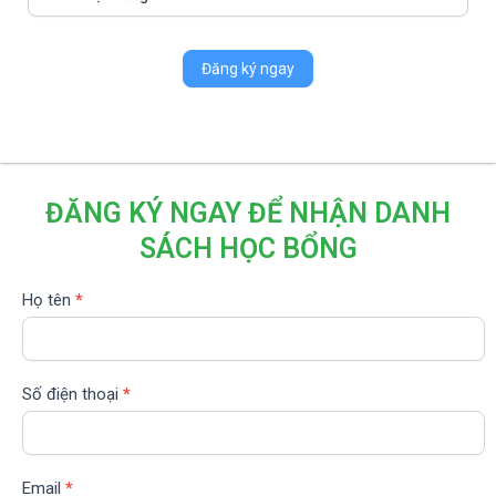
Đăng ký ngay
ĐĂNG KÝ NGAY ĐỂ NHẬN DANH
SÁCH HỌC BỔNG
Đăng
Họ tên
*
ký
học
bổng
Số điện thoại
*
Email
*