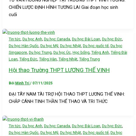
TƯ VẤN HƯỚNG NGHIỆP TẠI TRƯỜNG THPT VĨNH TƯỜNG:
CHIẾN LƯỢC ĐỊNH HÌNH TƯƠNG LAI Giai đoạn học sinh
cuối
,
,
,
,
,
Tin tức
Du học Anh
Du học Canada
Du học Đài Loan
Du học Đức
,
,
,
,
Du học Hàn Quốc
Du học Mỹ
Du học Nhật
Du học quốc tế
Du học
,
,
,
,
,
Singapore
Du học Trung
Du học Úc
Học bổng
Tiếng Anh
Tiếng Đài
,
,
,
,
Loan
Tiếng Đức
Tiếng Hàn
Tiếng Nhật
Tiếng Trung
Hội thao Trường THPT LƯƠNG THẾ VINH
Bởi
Minh Trí
/
07/11/2025
ĐẠI TÂY NAM TÀI TRỢ HỘI THAO THPT LƯƠNG THẾ VINH:
CHẮP CÁNH TINH THẦN THỂ THAO VÀ TRI THỨC
,
,
,
,
,
Tin tức
Du học Anh
Du học Canada
Du học Đài Loan
Du học Đức
,
,
,
,
Du học Hàn Quốc
Du học Mỹ
Du học Nhật
Du học quốc tế
Du học