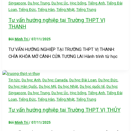
,
,
,
,
,
Singapore
Du học Trung
Du học Úc
Học bổng
Tiếng Anh
Tiếng Đài
,
,
,
,
Loan
Tiếng Đức
Tiếng Hàn
Tiếng Nhật
Tiếng Trung
Tư vấn hướng nghiệp tại Trường THPT VỊ
THANH
Bởi
Minh Trí
/
07/11/2025
TƯ VẤN HƯỚNG NGHIỆP TẠI TRƯỜNG THPT VỊ THANH:
CHÌA KHÓA MỞ CÁNH CỬA TƯƠNG LAI Hành trình từ học
,
,
,
,
,
Tin tức
Du học Anh
Du học Canada
Du học Đài Loan
Du học Đức
,
,
,
,
Du học Hàn Quốc
Du học Mỹ
Du học Nhật
Du học quốc tế
Du học
,
,
,
,
,
Singapore
Du học Trung
Du học Úc
Học bổng
Tiếng Anh
Tiếng Đài
,
,
,
,
Loan
Tiếng Đức
Tiếng Hàn
Tiếng Nhật
Tiếng Trung
Tư vấn hướng nghiệp tại Trường THPT VỊ THỦY
Bởi
Minh Trí
/
07/11/2025