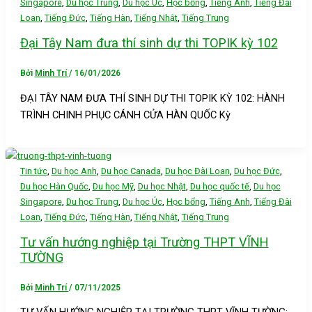
,
,
,
,
,
Singapore
Du học Trung
Du học Úc
Học bổng
Tiếng Anh
Tiếng Đài
,
,
,
,
Loan
Tiếng Đức
Tiếng Hàn
Tiếng Nhật
Tiếng Trung
Đại Tây Nam đưa thí sinh dự thi TOPIK kỳ 102
Bởi
Minh Trí
/
16/01/2026
ĐẠI TÂY NAM ĐƯA THÍ SINH DỰ THI TOPIK KỲ 102: HÀNH
TRÌNH CHINH PHỤC CÁNH CỬA HÀN QUỐC Kỳ
,
,
,
,
,
Tin tức
Du học Anh
Du học Canada
Du học Đài Loan
Du học Đức
,
,
,
,
Du học Hàn Quốc
Du học Mỹ
Du học Nhật
Du học quốc tế
Du học
,
,
,
,
,
Singapore
Du học Trung
Du học Úc
Học bổng
Tiếng Anh
Tiếng Đài
,
,
,
,
Loan
Tiếng Đức
Tiếng Hàn
Tiếng Nhật
Tiếng Trung
Tư vấn hướng nghiệp tại Trường THPT VĨNH
TƯỜNG
Bởi
Minh Trí
/
07/11/2025