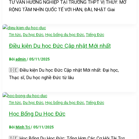
TƯ VẤN HƯỚNG NGHIỆP TẠI TRƯỜNG THPT VỊ THỦY: MỞ
RỘNG TẦM NHÌN QUỐC TẾ VỚI HÀN, ĐÀI, NHẬT Giai
,
,
,
Tin tức
Du học Đức
Học bổng du học Đức
Tiếng Đức
Điều kiện Du học Đức Cập nhật Mới nhất
Bởi
admin
/
05/11/2025
🇩🇪 Điều kiện Du học Đức Cập nhật Mới nhất: Đại học,
Thạc sĩ, Du học nghề Đức từ lâu
,
,
,
Tin tức
Du học Đức
Học bổng du học Đức
Tiếng Đức
Học Bổng Du Học Đức
Bởi
Minh Trí
/
05/11/2025
🇩🇪 Học Bổng Du Học Đức: Tổng Hợp Các Cơ Hội Tài Trợ