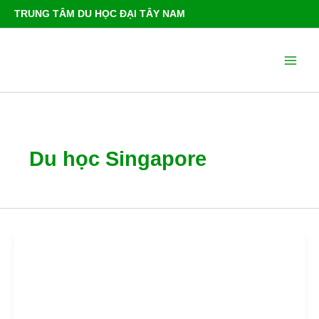
Nhảy
TRUNG TÂM DU HỌC ĐẠI TÂY NAM
tới
nội
Main
dung
Men
Du học Singapore